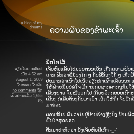
a blog of my
dreams
ຍຶດໂຕໄວ້
ຂຽນໂດຍ au8ust
ເຈັບຫົວແລ້ວໄປນອນຕອນເວັນ ເກີດຄວາມຝັ
ເມື່ອ 4:52 am
ດານ ຝັນວ່າພີ່ນ້ອງໄກ ໆ ກັບພີ່ນ້ອງໃກ້ ໆ ເກີດ
August 1, 2009
ປະມານວ່າເຮົາໄປເຮັດວຽກນຳເຂົາແລ້ວອອກ ແລ້
ໃນໝວດ
ໃນຝັນ
ໃຫ້ຝ່າຍນັ້ນບໍ່ພໍໃຈ ມີການກະຊາກລາກຖູກັນໃຫ້
no comments
ຖືກ
ເລື່ອງຍາວ ຈົນໜີອອກໄປ (ດ້ວຍລົດກະບະເກົາຫລີ
ເປີດອ່ານແລ້ວ 1,685
ເຄື່ອງ ກໍເລີຍຕ້ອງກັບມາເອົາ ເຮັດໃຫ້ຖືກຈັບອ
ຄັ້ງ
ມາຊ່ວຍ
ຕອນໜີໄປ ຝັນວ່າໄປຢູ່ບ້ານຮ້າງຫຼັງນຶ່ງ ຢ້ານຜີແ
ຝືນໃຈສຸດຍອດ
ຕື່ນມາປາກົດວ່າ ຍັງເຈັບຫົວຄືເກົ່າ -_-’