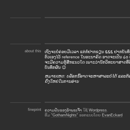
about this
ເຖິງຈະບໍ່ຄ່ອຍມີເວລາ ແຕ່ກໍ່ຢາກຂຽນ ໕໕໕ ຢາກບັ
ຕົວເອງໄວ້ reference ໃນອະນາຄົດ ອາດຈະເປັນ ໒໐ ປ
ຈະມີຄວາມຮູ້ສຶກແນວໃດ ເພາະວ່ານັກວິທະຍາສາດທີ່ດ
ບັນທຶກຜົນ 😉
ຫມາຍເຫດ: ບລັອກນີ້ອາດຈະຫາສາລະບໍ່ໄດ້ ແລະຕ້
ຍິ່ງໃຫຍ່ໃນການອ່ານ
fineprint
ຄວາມຝັນຂອງຂ້າພະເຈົ້າ
ໃຊ້
Wordpress
.
ທີມ
"GothamNights"
ອອກແບບໂດຍ
EvanEckard