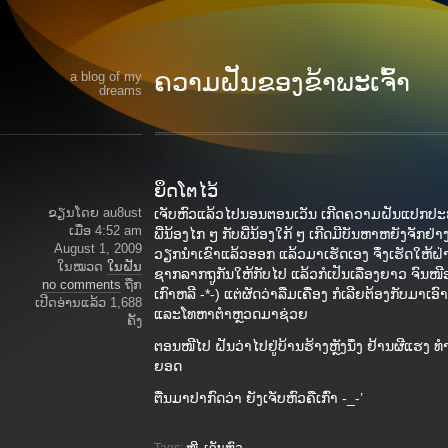
ຄວາມຝັນຂອງຂ້າພະເຈົ້າ
a blog of my
dreams
ຍຶດໂຕໄວ້
ຂຽນໂດຍ au8ust
ເຈັບຫົວແລ້ວໄປນອນຕອນເວັນ ເກີດຄວາມຝັນແປກປະ
ເມື່ອ 4:52 am
ພີ່ນ້ອງໄກ ໆ ກັບພີ່ນ້ອງໃກ້ ໆ ເກີດມີບັນຫາຫຍັງຈັກຢ
August 1, 2009
ວຽກນຳເຂົາແລ້ວອອກ ແລ້ວມາເຮັດເອງ ຈຶ່ງເຮັດໃຫ້ຝ່າ
ໃນໝວດ
ໃນຝັນ
ຊາກລາກຖູກັນໃຫ້ກັບໄປ ແລ້ວກໍເປັນເລື່ອງຍາວ ຈົນ
no comments
ຖືກ
ເກົາຫລີ -*-) ແຕ່ຜັດວ່າລືມເຄື່ອງ ກໍເລີຍຕ້ອງກັບມາເອົາ
ເປີດອ່ານແລ້ວ 1,688
ແລະໂທຫາຕຳຫຼວດມາຊ່ວຍ
ຄັ້ງ
ຕອນໜີໄປ ຝັນວ່າໄປຢູ່ບ້ານຮ້າງຫຼັງນຶ່ງ ຢ້ານຜີແຮງ ທຳ
ຍອດ
ຕື່ນມາປາກົດວ່າ ຍັງເຈັບຫົວຄືເກົ່າ -_-’