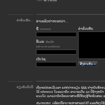
Tags:
ໜີ
,
ເຈັບຫົວ
ຄຳຄິດເຫັນ...
ອ່ານແລ້ວຢາກບອກວ່າ...
ຊື່:
ຄຳຄິດເຫັນ:
(required)
ອີເມລ:
(ຕ້ອງໃສ່)
(will not be published)
ເວັບໄຊ:
ກ່ຽວກັບຝັນນີ້
ເຖິງຈະບໍ່ຄ່ອຍມີເວລາ ແຕ່ກໍ່ຢາກຂຽນ ໕໕໕ ຢາກບັນທຶກ
ໄວ້ reference ໃນອະນາຄົດ ອາດຈະເປັນ ໒໐ ປີຂ້າງຫນ້າ 
ແນວໃດ ເພາະວ່ານັກວິທະຍາສາດທີ່ດີຕ້ອງຮູ້ຈັກທົດສອບ 
ຫມາຍເຫດ: ບລັອກນີ້ອາດຈະຫາສາລະບໍ່ໄດ້ ແລະຕ້ອງໃຊ້