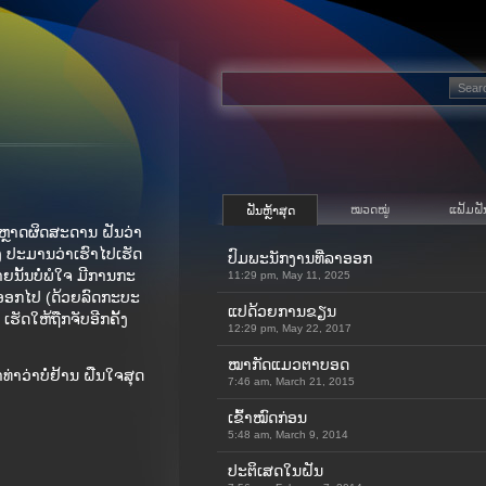
ໝວດໝູ່
ແຟ້ມຝັ
ຝັນຫຼ້າສຸດ
ຫຼາດຜິດສະດານ ຝັນວ່າ
່າງ ປະມານວ່າເຮົາໄປເຮັດ
ປົມພະນັກງານທີ່ລາອອກ
ຍນັ້ນບໍ່ພໍໃຈ ມີການກະ
11:29 pm, May 11, 2025
ໜີອອກໄປ (ດ້ວຍລົດກະບະ
ແປດ້ວຍການຂຽນ
 ເຮັດໃຫ້ຖືກຈັບອີກຄັ້ງ
12:29 pm, May 22, 2017
ໝາກັດແມວຕາບອດ
ທ່າວ່າບໍ່ຢ້ານ ຝືນໃຈສຸດ
7:46 am, March 21, 2015
ເຂົ້າ​ໝົດ​ກ່ອນ
5:48 am, March 9, 2014
ປະຕິເສດໃນຝັນ