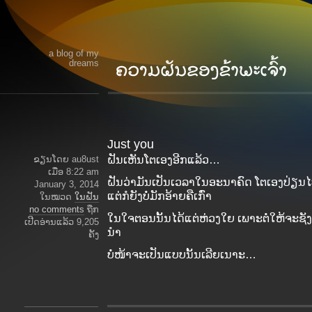
a blog of my
dreams
Just you
ຂຽນໂດຍ au8ust
ຝັນເຫັນໂຕເອງອີກແລ້ວ…
ເມື່ອ 8:22 am
ຝັນວ່າມັນເປັນເວລາໃນອະນາຄົດ ໂຕເອງປ່ຽນໄ
January 3, 2014
ແຕ່ກໍຍັງບໍ່ມັກອ້າຍຄືເກົ່າ
ໃນໝວດ
ໃນຝັນ
no comments
ຖືກ
ໃນໃຈຕອນນັ້ນໄດ້ແຕ່ຫ່ວງໃຍ ເພາະຕໍ່ໃຫ້ຈະຊັງແ
ເປີດອ່ານແລ້ວ 9,205
ນຳ
ຄັ້ງ
ບໍ່ໜ້າຈະເປັນແບບນັ້ນເລີຍເນາະ…