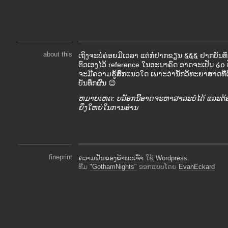
about this
ເຖິງຈະບໍ່ຄ່ອຍມີເວລາ ແຕ່ກໍ່ຢາກຂຽນ ໕໕໕ ຢາກບັ
ຕົວເອງໄວ້ reference ໃນອະນາຄົດ ອາດຈະເປັນ ໒໐ ປ
ຈະມີຄວາມຮູ້ສຶກແນວໃດ ເພາະວ່ານັກວິທະຍາສາດທີ່ດ
ບັນທຶກຜົນ 😉
ຫມາຍເຫດ: ບລັອກນີ້ອາດຈະຫາສາລະບໍ່ໄດ້ ແລະຕ້
ຍິ່ງໃຫຍ່ໃນການອ່ານ
fineprint
ຄວາມຝັນຂອງຂ້າພະເຈົ້າ
ໃຊ້
Wordpress
.
ທີມ
"GothamNights"
ອອກແບບໂດຍ
EvanEckard