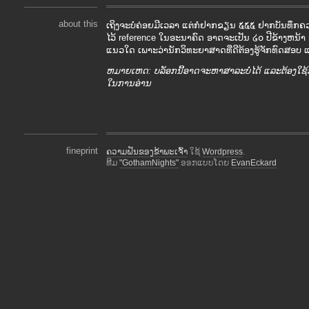
about this
ເຖິງຈະບໍ່ຄ່ອຍມີເວລາ ແຕ່ກໍ່ຢາກຂຽນ ໕໕໕ ຢາກບັນທຶກ
ໄວ້ reference ໃນອະນາຄົດ ອາດຈະເປັນ ໒໐ ປີຂ້າງຫນ້າ 
ແນວໃດ ເພາະວ່ານັກວິທະຍາສາດທີ່ດີຕ້ອງຮູ້ຈັກທົດສອບ 
ຫມາຍເຫດ: ບລັອກນີ້ອາດຈະຫາສາລະບໍ່ໄດ້ ແລະຕ້ອງໃຊ້
ໃນການອ່ານ
fineprint
ຄວາມຝັນຂອງຂ້າພະເຈົ້າ
ໃຊ້
Wordpress
.
ທີມ
"GothamNights"
ອອກແບບໂດຍ
EvanEckard