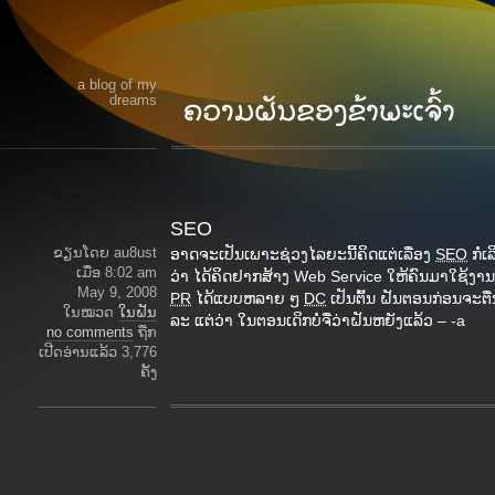
a blog of my
dreams
SEO
ຂຽນໂດຍ au8ust
ອາດຈະເປັນເພາະຊ່ວງໄລຍະນີ້ຄິດແຕ່ເລື່ອງ
SEO
ກໍ່ເ
ເມື່ອ 8:02 am
ວ່າ ໄດ້ຄິດຢາກສ້າງ Web Service ໃຫ້ຄົນມາໃຊ້ງາ
May 9, 2008
PR
ໄດ້ແບບຫລາຍ ໆ
DC
ເປັນຕົ້ນ ຝັນຕອນກ່ອນຈະຕື
ໃນໝວດ
ໃນຝັນ
ລະ ແຕ່ວ່າ ໃນຕອນເດິກບໍ່ຈື່ວ່າຝັນຫຍັງແລ້ວ – -a
no comments
ຖືກ
ເປີດອ່ານແລ້ວ 3,776
ຄັ້ງ