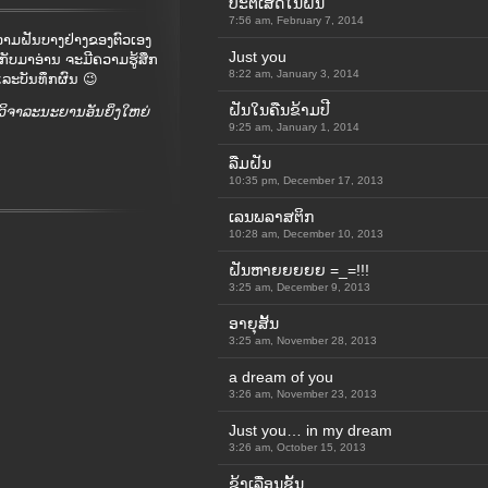
ປະຕິເສດໃນຝັນ
7:56 am, February 7, 2014
ຄວາມຝັນບາງຢ່າງຂອງຕົວເອງ
Just you
ກັບມາອ່ານ ຈະມີຄວາມຮູ້ສຶກ
8:22 am, January 3, 2014
ແລະບັນທຶກຜົນ 😉
ຝັນໃນຄືນຂ້າມປີ
ວິຈາລະນະຍານອັນຍິ່ງໃຫຍ່
9:25 am, January 1, 2014
ລືມຝັນ
10:35 pm, December 17, 2013
ເລນພລາສຕິກ
10:28 am, December 10, 2013
ຝັນຫາຍຍຍຍຍ =_=!!!
3:25 am, December 9, 2013
ອາຍຸສັ້ນ
3:25 am, November 28, 2013
a dream of you
3:26 am, November 23, 2013
Just you… in my dream
3:26 am, October 15, 2013
ຂ້າເລື່ອນຊັ້ນ