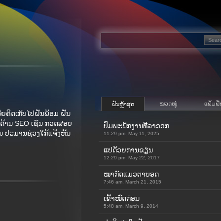
ໝວດໝູ່
ແຟ້ມຝັ
ຝັນຫຼ້າສຸດ
ລີຍຄິດເກັບໄປຝັນພ້ອມ ຝັນ
ນດ້ານ SEO ເຊັ່ນ ກວດສອບ
ປົມພະນັກງານທີ່ລາອອກ
່ນ ປະມານຊ່ວງໃກ້ແຈ້ງຫັ້ນ
11:29 pm, May 11, 2025
ແປດ້ວຍການຂຽນ
12:29 pm, May 22, 2017
ໝາກັດແມວຕາບອດ
7:46 am, March 21, 2015
ເຂົ້າ​ໝົດ​ກ່ອນ
5:48 am, March 9, 2014