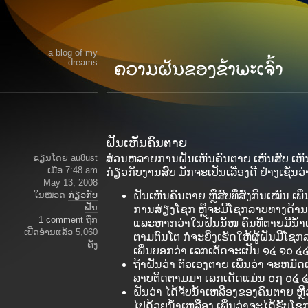
a blog of my
dreams
ຝັນເຫັນຄົນຕາຍ
ຂຽນໂດຍ au8ust
ສ່ວນຫລາຍການຝັນເຫັນຄົນຕາຍ ເຫັນສົບ ເຫັນ
ເມື່ອ 7:48 am
ກ່ຽວກັບງານສົບ ມັກຈະເປັນເລື່ອງດີ ຢ່າງເຊັ່ນວ
May 13, 2008
ໃນໝວດ
ກ່ຽວກັບ
ຝັນເຫັນຄົນຕາຍ ຫຼືສົບທີ່ສົ່ງກິນເໝັນ ເ
ຝັນ
ການສ່ຽງໂຊກ ຫຼືຈະມີໂຊກລາບທາງດ້າ
1 comment
ຖືກ
ແລະຫາກວ່າໃນຝັນນັ້ໜ ຄົນທີ່ຕາຍມີນ
ເປີດອ່ານແລ້ວ 5,060
ຕາມຕົນໂຕ ກໍ່ຈະຍິ່ງເຮັດໃຫ້ຜູ້ຝັນມີໂ
ຄັ້ງ
ເພິ່ນບອກວ່າ ເລກເດັດຈະເປັນ ໑໔ ໑໐ 
ຖ້າຝັນວ່າ ຕົວເອງຕາຍ ເພິ່ນວ່າ ຈະຫມ
ລາບຕິດຕາມມາ ເລກເດັດແມ່ນ ໐໗ ໐໔ 
ຝັນວ່າ ໄດ້ຈັບນ້ຳເຫລືອງຂອງຄົນຕາຍ ຫຼືວ່
ໄປດ້ວຍນ້ຳເຫລືອງ ເພິ່ນວ່າຈະໄດ້ຮັບໂຊກ