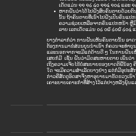
ເດັດແມ່ນ ໑໑ ໑໒ ໔໐ ໑໑໔ ໑໐໔ ແລະ ໑
ຫາກຝັນວ່າໄດ້ໄປຝັງສົບຄົນຕາຍດ້ວຍຕົ
ນັ້ນ ຖ້າຄົນຕາຍທີ່ເຮົາໄປຝັງເປັນຄົນແປກ
ຄວາມຊ່ວຍເຫລືອຈາກຄົນແປກຫນ້າ ຫຼ
ລາບ ເລກເດັດແມ່ນ ໐໒ ໐໖ ໒໐໖ ໒໐໔ 
ບາງຕຳລາກໍ່ວ່າ ການຝັນເຫັນຄົນຕາຍນັ້ນ ອາດ
ຕ້ອງການມາຂໍສ່ວນບຸນນຳເຮົາ ກໍ່ຄວນຈະທຳບຸນ
ແລະນອກຈາກຈະມີແຕ່ດ້ານດີ ໆ ໃນການຝັນເຫ
ເສຍກໍ່ມີ ເຊັ່ນ ຝັນວ່າມິດສະຫາຍຕາຍ ເພິ່ນວ່
ເຖິງຄວາມເຈັບໄຂ້ບໍ່ສະບາຍຂອງຍາດຕິພີ່ນ້ອງ 
ໃດ ຈະມີຄວາມສຳເລັດບາງຢ່າງ ແຕ່ກໍ່ມີອຸປະສ
ກ່າວຄືສັດຕູອິດສາຈຶ່ງຫາອຸບາຍມາຂັດຂວງເຮົາໄວ
ເຄາະບາບເຄາະກຳທີ່ສ້າງໄວ້ແຕ່ປາງຫລັງພຸ້ນແ