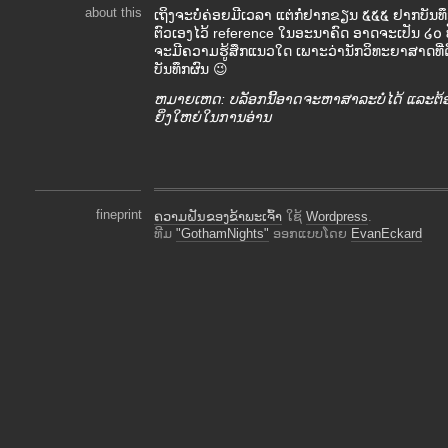
about this
ເຖິງຈະບໍ່ຄ່ອຍມີເວລາ ແຕ່ກໍ່ຢາກຂຽນ ໕໕໕ ຢາກບັ
ຕົວເອງໄວ້ reference ໃນອະນາຄົດ ອາດຈະເປັນ ໒໐ ປ
ຈະມີຄວາມຮູ້ສຶກແນວໃດ ເພາະວ່ານັກວິທະຍາສາດທີ່ດ
ບັນທຶກຜົນ 😉
ຫມາຍເຫດ: ບລັອກນີ້ອາດຈະຫາສາລະບໍ່ໄດ້ ແລະຕ້
ຍິ່ງໃຫຍ່ໃນການອ່ານ
fineprint
ຄວາມຝັນຂອງຂ້າພະເຈົ້າ
ໃຊ້
Wordpress
.
ທີມ
"GothamNights"
ອອກແບບໂດຍ
EvanEckard