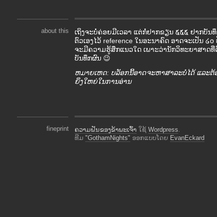
about this
ເຖິງຈະບໍ່ຄ່ອຍມີເວລາ ແຕ່ກໍ່ຢາກຂຽນ ໕໕໕ ຢາກບັ
ຕົວເອງໄວ້ reference ໃນອະນາຄົດ ອາດຈະເປັນ ໒໐ ປ
ຈະມີຄວາມຮູ້ສຶກແນວໃດ ເພາະວ່ານັກວິທະຍາສາດທີ່ດ
ບັນທຶກຜົນ 😉
ຫມາຍເຫດ: ບລັອກນີ້ອາດຈະຫາສາລະບໍ່ໄດ້ ແລະຕ້
ຍິ່ງໃຫຍ່ໃນການອ່ານ
fineprint
ຄວາມຝັນຂອງຂ້າພະເຈົ້າ
ໃຊ້
Wordpress
.
ທີມ
"GothamNights"
ອອກແບບໂດຍ
EvanEckard