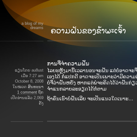
a blog of my
dreams
ການຈື່ຈຳຄວາມຝັນ
ຂຽນໂດຍ au8ust
ໄລຍະຫຼັງມານີ້ເວລານອນຈະຝັນ ແຕ່ບໍ່ອາດຈະ
ເມື່ອ 7:27 am
ເອງໄດ້ ກໍ່ແປກດີ ອາດຈະເປັນເພາະວ່າມີຄວາມອ
October 8, 2008
ບໍ່ຈື່ວ່າຝັນຫຍັງ ຫາກແຕ່ພໍຈະຄິດໄດ້ວ່າຝັນກ່ຽ
ໃນໝວດ
ສົນທະນາ
ຈຳແນກລາຍລະອຽດໄດ້ກໍ່ຕາມ
1 comment
ຖືກ
ເປີດອ່ານແລ້ວ 2,069
ຖ້າຄົນເຮົາບໍ່ຝັນເລີຍ ຈະເປັນແນວໃດເນາະ…
ຄັ້ງ