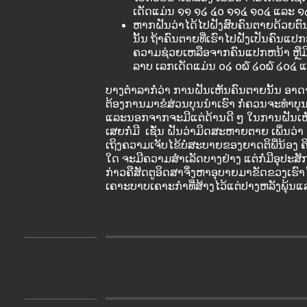
ເດັດແມ່ນ ໑໑ ໑໒ ໔໐ ໑໑໔ ໑໐໔ ແລະ ໑
ຫາກຝັນວ່າໄດ້ໄປຝັງສົບຄົນຕາຍດ້ວຍຕົ
ນັ້ນ ຖ້າຄົນຕາຍທີ່ເຮົາໄປຝັງເປັນຄົນແປກ
ຄວາມຊ່ວຍເຫລືອຈາກຄົນແປກຫນ້າ ຫຼ
ລາບ ເລກເດັດແມ່ນ ໐໒ ໐໖ ໒໐໖ ໒໐໔ 
ບາງຕຳລາກໍ່ວ່າ ການຝັນເຫັນຄົນຕາຍນັ້ນ ອາດ
ຕ້ອງການມາຂໍສ່ວນບຸນນຳເຮົາ ກໍ່ຄວນຈະທຳບຸນ
ແລະນອກຈາກຈະມີແຕ່ດ້ານດີ ໆ ໃນການຝັນເຫ
ເສຍກໍ່ມີ ເຊັ່ນ ຝັນວ່າມິດສະຫາຍຕາຍ ເພິ່ນວ່
ເຖິງຄວາມເຈັບໄຂ້ບໍ່ສະບາຍຂອງຍາດຕິພີ່ນ້ອງ 
ໃດ ຈະມີຄວາມສຳເລັດບາງຢ່າງ ແຕ່ກໍ່ມີອຸປະສ
ກ່າວຄືສັດຕູອິດສາຈຶ່ງຫາອຸບາຍມາຂັດຂວງເຮົາໄວ
ເຄາະບາບເຄາະກຳທີ່ສ້າງໄວ້ແຕ່ປາງຫລັງພຸ້ນແ