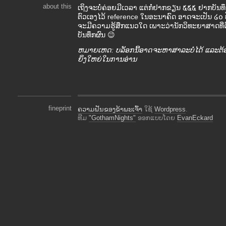
about this
ເຖິງຈະບໍ່ຄ່ອຍມີເວລາ ແຕ່ກໍ່ຢາກຂຽນ ໕໕໕ ຢາກບັ
ຕົວເອງໄວ້ reference ໃນອະນາຄົດ ອາດຈະເປັນ ໒໐ ປ
ຈະມີຄວາມຮູ້ສຶກແນວໃດ ເພາະວ່ານັກວິທະຍາສາດທີ່ດ
ບັນທຶກຜົນ 😉
ຫມາຍເຫດ: ບລັອກນີ້ອາດຈະຫາສາລະບໍ່ໄດ້ ແລະຕ້
ຍິ່ງໃຫຍ່ໃນການອ່ານ
fineprint
ຄວາມຝັນຂອງຂ້າພະເຈົ້າ
ໃຊ້
Wordpress
.
ທີມ
"GothamNights"
ອອກແບບໂດຍ
EvanEckard