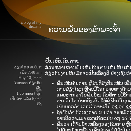
a blog of my
dreams
ຝັນເຫັນຄົນຕາຍ
ຂຽນໂດຍ au8ust
ສ່ວນຫລາຍການຝັນເຫັນຄົນຕາຍ ເຫັນສົບ ເຫັນ
ເມື່ອ 7:48 am
ກ່ຽວກັບງານສົບ ມັກຈະເປັນເລື່ອງດີ ຢ່າງເຊັ່ນວ
May 13, 2008
ໃນໝວດ
ກ່ຽວກັບ
ຝັນເຫັນຄົນຕາຍ ຫຼືສົບທີ່ສົ່ງກິນເໝັນ ເ
ຝັນ
ການສ່ຽງໂຊກ ຫຼືຈະມີໂຊກລາບທາງດ້າ
1 comment
ຖືກ
ແລະຫາກວ່າໃນຝັນນັ້ໜ ຄົນທີ່ຕາຍມີນ
ເປີດອ່ານແລ້ວ 5,062
ຕາມຕົນໂຕ ກໍ່ຈະຍິ່ງເຮັດໃຫ້ຜູ້ຝັນມີໂ
ຄັ້ງ
ເພິ່ນບອກວ່າ ເລກເດັດຈະເປັນ ໑໔ ໑໐ 
ຖ້າຝັນວ່າ ຕົວເອງຕາຍ ເພິ່ນວ່າ ຈະຫມ
ລາບຕິດຕາມມາ ເລກເດັດແມ່ນ ໐໗ ໐໔ 
ຝັນວ່າ ໄດ້ຈັບນ້ຳເຫລືອງຂອງຄົນຕາຍ ຫຼືວ່
ໄປດ້ວຍນ້ຳເຫລືອງ ເພິ່ນວ່າຈະໄດ້ຮັບໂຊກ